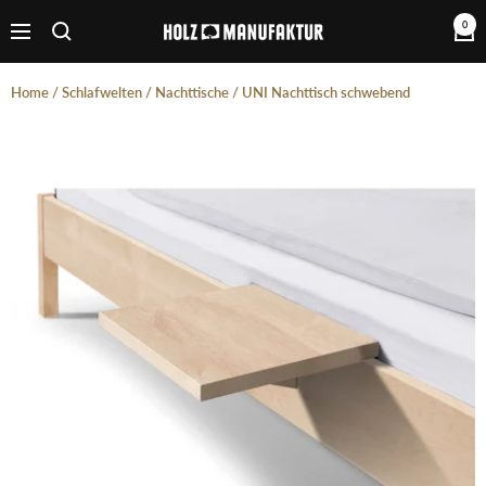
Direkt
0
Holzmanufaktur
zum
Navigation
Inhalt
Home
/
Schlafwelten
/
Nachttische
/
UNI Nachttisch schwebend