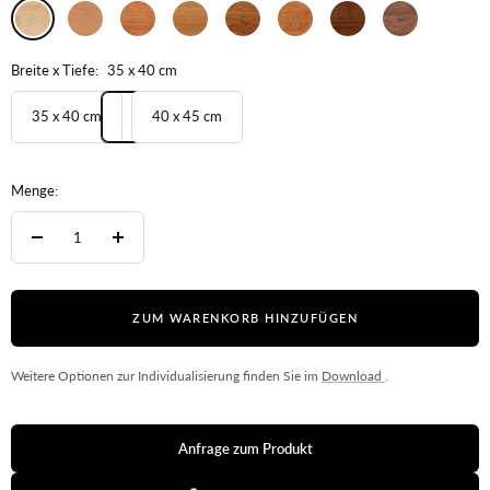
Ahorn
Buche
Kernbuche
Eiche
Wildeiche
Kirschbaum
Nussbaum
Wildnuss
Breite x Tiefe:
35 x 40 cm
35 x 40 cm
40 x 45 cm
Menge:
Menge
Menge
verringern
erhöhen
ZUM WARENKORB HINZUFÜGEN
Weitere Optionen zur Individualisierung finden Sie im
Download
.
Anfrage zum Produkt