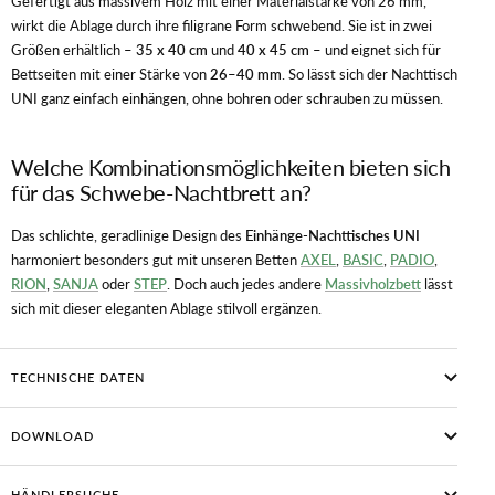
Gefertigt aus massivem Holz mit einer Materialstärke von 26 mm,
wirkt die Ablage durch ihre filigrane Form schwebend. Sie ist in zwei
Größen erhältlich –
35 x 40 cm
und
40 x 45 cm
– und eignet sich für
Bettseiten mit einer Stärke von
26–40 mm
. So lässt sich der Nachttisch
UNI ganz einfach einhängen, ohne bohren oder schrauben zu müssen.
Welche Kombinationsmöglichkeiten bieten sich
für das Schwebe-Nachtbrett an?
Das schlichte, geradlinige Design des
Einhänge-Nachttisches UNI
harmoniert besonders gut mit unseren Betten
AXEL
,
BASIC
,
PADIO
,
RION
,
SANJA
oder
STEP
. Doch auch jedes andere
Massivholzbett
lässt
sich mit dieser eleganten Ablage stilvoll ergänzen.
TECHNISCHE DATEN
DOWNLOAD
HÄNDLERSUCHE