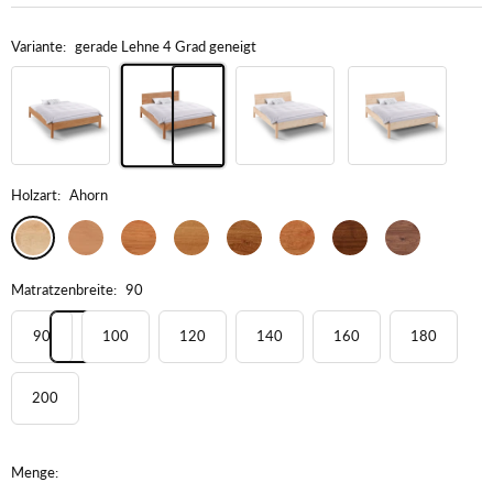
Variante:
gerade Lehne 4 Grad geneigt
ohne Lehne
gebogene
gebogene
gerade Lehne
Holzart:
Ahorn
Lehne
Lehne mit
4 Grad geneigt
Eckaus­schnitt
Ahorn
Buche
Kernbuche
Eiche
Wildeiche
Kirschbaum
Nussbaum
Wildnuss
Matratzenbreite:
90
90
100
120
140
160
180
200
Menge: