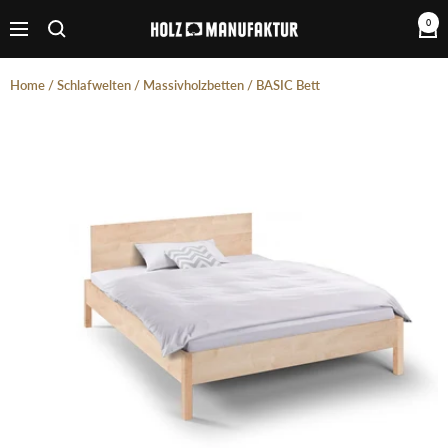
Direkt
0
Holzmanufaktur
zum
Navigation
Inhalt
Home
/
Schlafwelten
/
Massivholzbetten
/
BASIC Bett