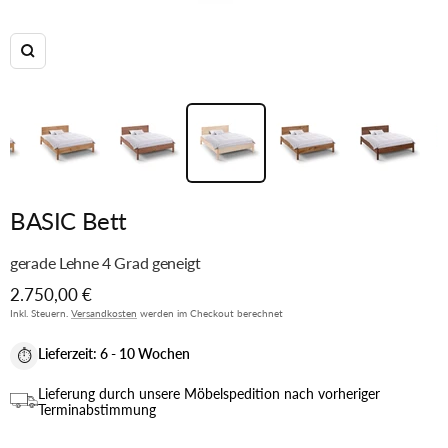
Zoom
BASIC Bett
gerade Lehne 4 Grad geneigt
Angebotspreis
2.750,00 €
Inkl. Steuern.
Versandkosten
werden im Checkout berechnet
Lieferzeit:
6 - 10 Wochen
⏱
Lieferung durch unsere Möbelspedition nach vorheriger
Terminabstimmung