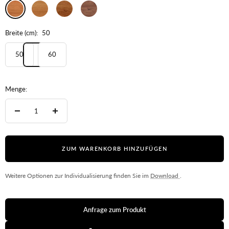
Kernbuche
Eiche
Wildeiche
Wildnuss
Breite (cm):
50
50
60
Menge:
Menge
Menge
verringern
erhöhen
ZUM WARENKORB HINZUFÜGEN
Weitere Optionen zur Individualisierung finden Sie im
Download
.
Anfrage zum Produkt