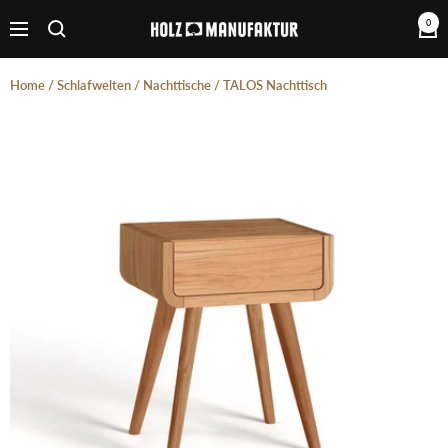
Direkt
0
Holzmanufaktur
zum
Navigation
Inhalt
Home
/
Schlafwelten
/
Nachttische
/
TALOS Nachttisch