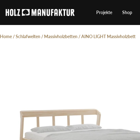
Direkt
zum
Holzmanufaktur
Projekte
Shop
Inhalt
Home
/
Schlafwelten
/
Massivholzbetten
/
AINO LIGHT Massivholzbett