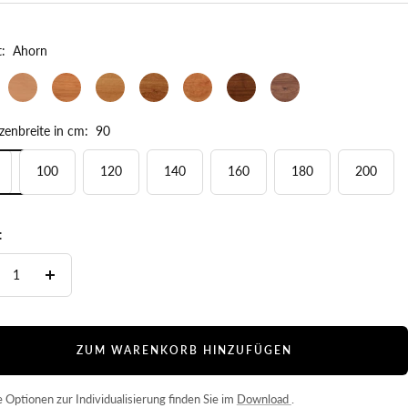
:
Ahorn
Buche
Kernbuche
Eiche
Wildeiche
Kirschbaum
Nussbaum
Wildnuss
zenbreite in cm:
90
100
120
140
160
180
200
:
nge
Menge
ringern
erhöhen
ZUM WARENKORB HINZUFÜGEN
 Optionen zur Individualisierung finden Sie im
Download
.