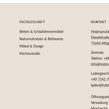
FACHGESCHÄFT
KONTAKT
Betten & Schlafzimmermöbel
Holzmanuf
Dieselstraß
Naturmatratzen & Bettwaren
71696 Mögl
Möbel & Design
Zentrale:
Küchenstudio
Telefon:
+4
info@holzm
Ladengesch
+49 7141-
laden@holz
Öffnungszei
Verwaltung 
Montag bis 