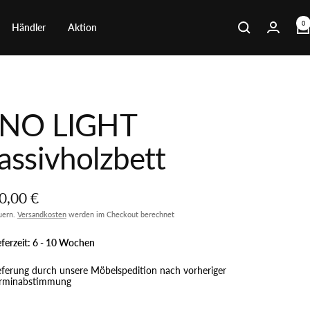
0
Händler
Aktion
INO LIGHT
ssivholzbett
botspreis
0,00 €
euern.
Versandkosten
werden im Checkout berechnet
eferzeit:
6 - 10 Wochen
eferung durch unsere Möbelspedition nach vorheriger
rminabstimmung