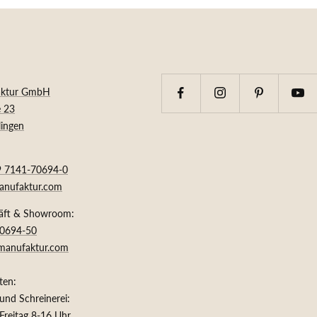
aktur GmbH
e 23
ingen
9 7141-70694-0
anufaktur.com
äft & Showroom:
70694-50
manufaktur.com
ten:
und Schreinerei:
Freitag 8-16 Uhr