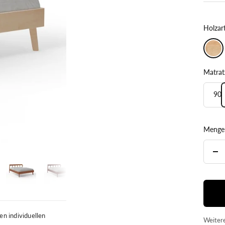
Holzart
Ahorn
Matrat
90
Menge
Me
ver
en individuellen
Weitere