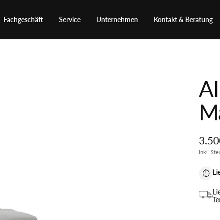
Fachgeschäft
Service
Unternehmen
Kontakt & Beratung
A
Ma
Ange
3.50
Inkl. St
Li
⏱
Li
Te